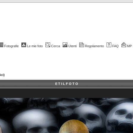
Fotografie
Le mie foto
Cerca
Utenti
Regolamento
FAQ
MP
ici)
E T I L F O T O