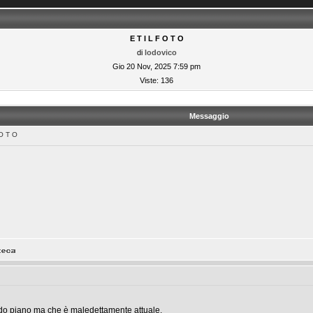
E T I L F O T O
di
lodovico
Gio 20 Nov, 2025 7:59 pm
Viste: 136
Messaggio
O T O
o piano ma che è maledettamente attuale.