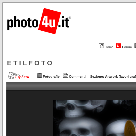
Home
Forum
E T I L F O T O
Fotografie
Commenti
Sezione:
Artwork (lavori graf