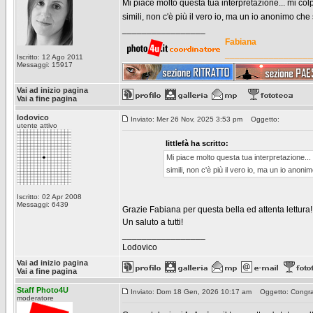
Mi piace molto questa tua interpretazione... mi col
simili, non c'è più il vero io, ma un io anonimo che
_________________
Fabiana
__________________
Iscritto: 12 Ago 2011
Messaggi: 15917
Vai ad inizio pagina
Vai a fine pagina
lodovico
Inviato: Mer 26 Nov, 2025 3:53 pm
Oggetto:
utente attivo
littlefà ha scritto:
Mi piace molto questa tua interpretazione...
simili, non c'è più il vero io, ma un io anon
Iscritto: 02 Apr 2008
Messaggi: 6439
Grazie Fabiana per questa bella ed attenta lettura!
Un saluto a tutti!
_________________
Lodovico
Vai ad inizio pagina
Vai a fine pagina
Staff Photo4U
Inviato: Dom 18 Gen, 2026 10:17 am
Oggetto: Congrat
moderatore