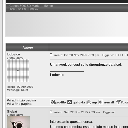
Canon EOS 5D Mark II - 50mm
1/3s - f/11.0 - 800iso
Autore
lodovico
Inviato: Gio 20 Nov, 2025 7:59 pm
Oggetto: E T I L F 
utente attivo
Un artwork concept sulle dipendenze da alcol.
_________________
Lodovico
Iscritto: 02 Apr 2008
Messaggi: 6439
Vai ad inizio pagina
Vai a fine pagina
Giobat
Inviato: Sab 22 Nov, 2025 7:23 am
Oggetto:
utente attivo
Interessante questa ricerca.
Un tema che sembra essere stato messo in second