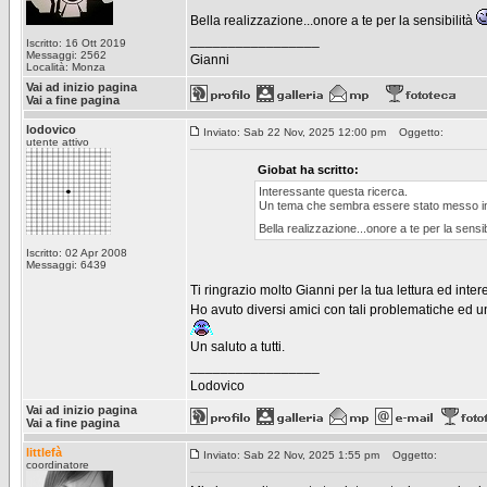
Bella realizzazione...onore a te per la sensibilità
_________________
Iscritto: 16 Ott 2019
Messaggi: 2562
Gianni
Località: Monza
Vai ad inizio pagina
Vai a fine pagina
lodovico
Inviato: Sab 22 Nov, 2025 12:00 pm
Oggetto:
utente attivo
Giobat ha scritto:
Interessante questa ricerca.
Un tema che sembra essere stato messo in
Bella realizzazione...onore a te per la sensib
Iscritto: 02 Apr 2008
Messaggi: 6439
Ti ringrazio molto Gianni per la tua lettura ed inter
Ho avuto diversi amici con tali problematiche ed u
Un saluto a tutti.
_________________
Lodovico
Vai ad inizio pagina
Vai a fine pagina
littlefà
Inviato: Sab 22 Nov, 2025 1:55 pm
Oggetto:
coordinatore