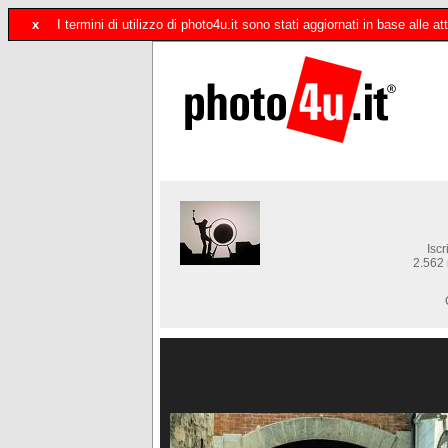
x
I termini di utilizzo di photo4u.it sono stati aggiornati in base alle
Iscr
2.562 