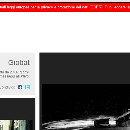
 attuali leggi europee per la privacy e protezione dei dati (GDPR). Puoi leggere
Giobat
itto da 2.487 giorni.
messaggi all'attivo.
Condividi: