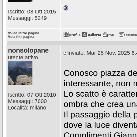
Iscritto: 08 Ott 2015
Messaggi: 5249
Vai ad inizio pagina
Vai a fine pagina
nonsolopane
Inviato: Mar 25 Nov, 2025 6
utente attivo
Conosco piazza dei
interessante, non m
Lo scatto è caratte
Iscritto: 07 Ott 2010
Messaggi: 7600
ombra che crea una
Località: milano
Il passaggio della
dove la luce diven
Complimenti Giann