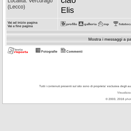
ciao
Località: Vercurago
(Lecco)
Elis
Vai ad inizio pagina
Vai a fine pagina
Mostra i messaggi a pa
Fotografie
Commenti
Tutti i contenuti presenti sul sito sono di proprieta' esclusiva degli a
Visualizza
© 2003, 2016
phot