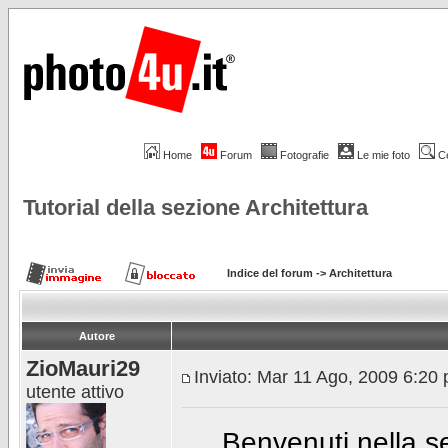
Home
Forum
Fotografie
Le mie foto
C
Tutorial della sezione Architettura
Indice del forum
->
Architettura
Autore
ZioMauri29
Inviato: Mar 11 Ago, 2009 6:20
utente attivo
Benvenuti nella 