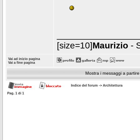
________________
[size=10]
Maurizio
- 
Vai ad inizio pagina
Vai a fine pagina
Mostra i messaggi a partire
Indice del forum
->
Architettura
Pag.
1
di
1