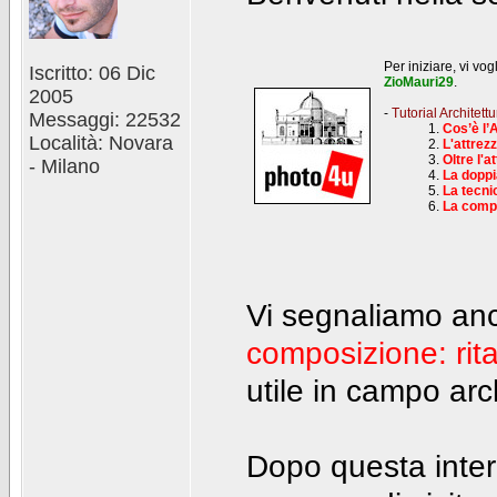
Per iniziare, vi vo
Iscritto: 06 Dic
ZioMauri29
.
2005
-
Tutorial Architettu
Messaggi: 22532
1.
Cos’è l’A
Località: Novara
2.
L'attrezz
3.
Oltre l'a
- Milano
4.
La doppi
5.
La tecni
6.
La comp
Vi segnaliamo anc
composizione: rita
utile in campo arc
Dopo questa inter