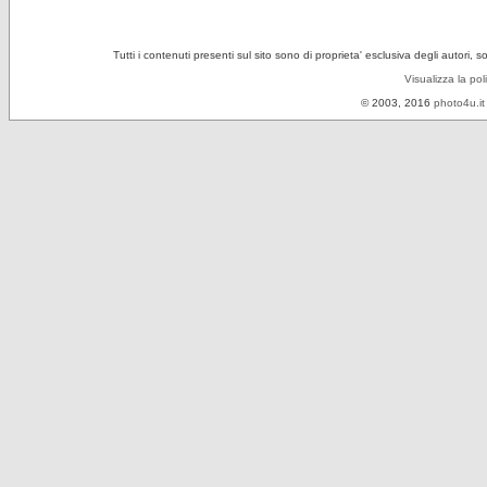
Tutti i contenuti presenti sul sito sono di proprieta' esclusiva degli autori, 
Visualizza la pol
© 2003, 2016
photo4u.it