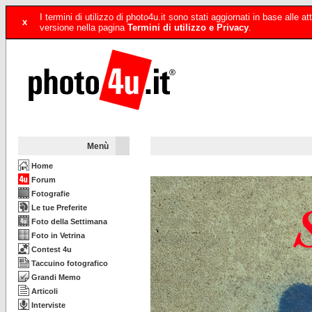
I termini di utilizzo di photo4u.it sono stati aggiornati in base alle
x
versione nella pagina
Termini di utilizzo e Privacy
.
Menù
Home
Forum
Fotografie
Le tue Preferite
Foto della Settimana
Foto in Vetrina
Contest 4u
Taccuino fotografico
Grandi Memo
Articoli
Interviste