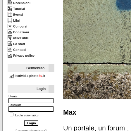
Recensioni
Tutorial
Eventi
Libri
Concorsi
Donazioni
utileFutile
Lo staff
Contatti
Privacy policy
Benvenuto!
Iscriviti a photo
4u
.it
Login
Utente:
Password:
Max
Login automatico
Un portale, un forum , 
Password dimenticata?