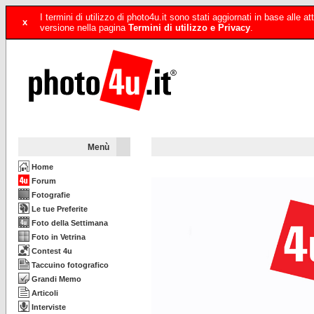
I termini di utilizzo di photo4u.it sono stati aggiornati in base alle
x
versione nella pagina
Termini di utilizzo e Privacy
.
Menù
Home
Forum
Fotografie
Le tue Preferite
Foto della Settimana
Foto in Vetrina
Contest 4u
Taccuino fotografico
Grandi Memo
Articoli
Interviste