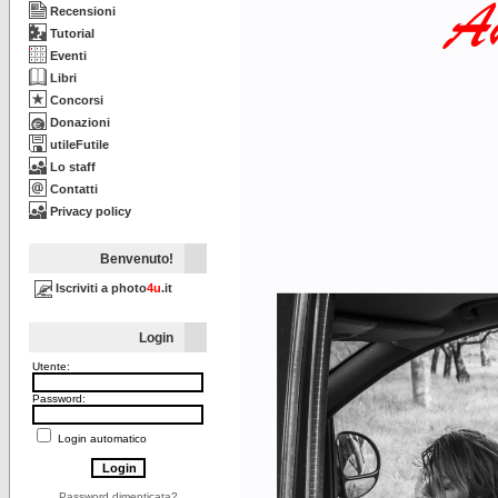
Recensioni
Tutorial
Eventi
Libri
Concorsi
Donazioni
utileFutile
Lo staff
Contatti
Privacy policy
Benvenuto!
Iscriviti a photo
4u
.it
Login
Utente:
Password:
Login automatico
Password dimenticata?