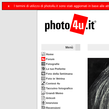
x
I termini di utilizzo di photo4u.it sono stati aggiornati in base alle
Menù
Home
Forum
Fotografie
Le tue Preferite
Foto della Settimana
Foto in Vetrina
Contest 4u
Taccuino fotografico
Grandi Memo
Articoli
Interviste
Recensioni