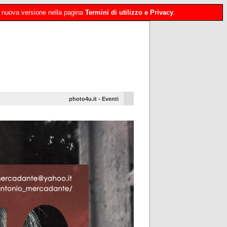
 la nuova versione nella pagina
Termini di utilizzo e Privacy
.
-
photo4u.it
Eventi