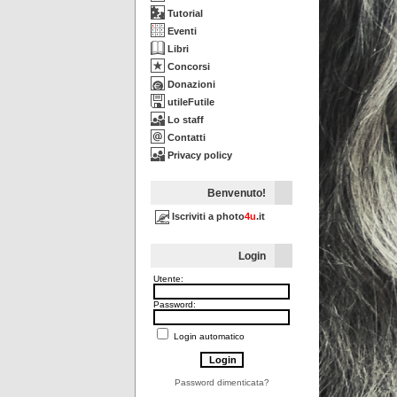
Tutorial
Eventi
Libri
Concorsi
Donazioni
utileFutile
Lo staff
Contatti
Privacy policy
Benvenuto!
Iscriviti a photo
4u
.it
Login
Utente:
Password:
Login automatico
Password dimenticata?