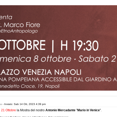
4u
- Inviato: Sab 14 Ott, 2023 4:39 pm
l
21 Ottobre
la Mostra del nostro
Antonio Mercadante
"
Mario in Venice
".