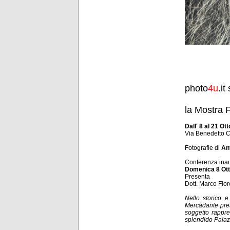
photo
4u
.it
la Mostra 
Dall' 8 al 21 Ot
Via Benedetto C
Fotografie di
An
Conferenza ina
Domenica 8 Ott
Presenta
Dott. Marco Fior
Nello storico 
Mercadante prese
soggetto rappres
splendido Palazz