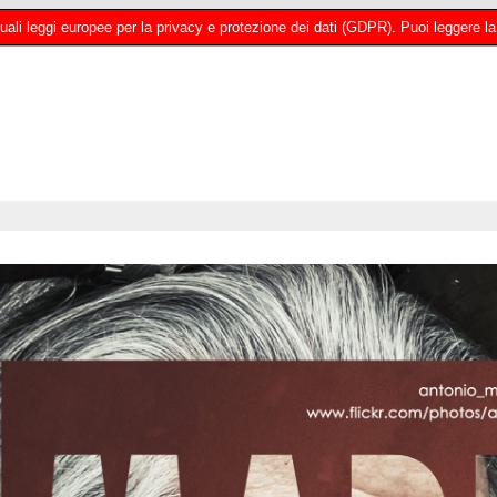
 attuali leggi europee per la privacy e protezione dei dati (GDPR). Puoi leggere