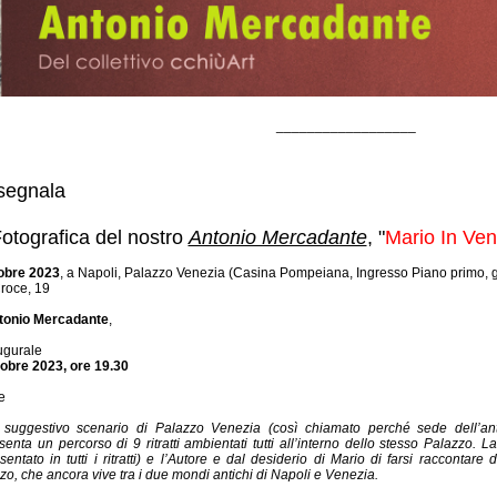
__________________
 segnala
Fotografica del nostro
Antonio Mercadante
, "
Mario In Ven
tobre 2023
, a Napoli, Palazzo Venezia (Casina Pompeiana, Ingresso Piano primo, g
roce, 19
tonio Mercadante
,
ugurale
obre 2023, ore 19.30
e
e suggestivo scenario di Palazzo Venezia (così chiamato perché sede dell’a
nta un percorso di 9 ritratti ambientati tutti all’interno dello stesso Palazzo. L
entato in tutti i ritratti) e l’Autore e dal desiderio di Mario di farsi raccontare d
o, che ancora vive tra i due mondi antichi di Napoli e Venezia.