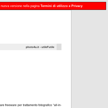
 la nuova versione nella pagina
Termini di utilizzo e Privacy
.
-
photo4u.it
utileFutile
re freeware per trattamento fotografico “all-in-