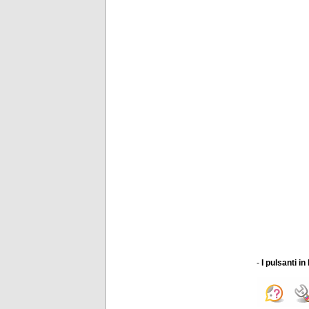
-
I pulsanti i