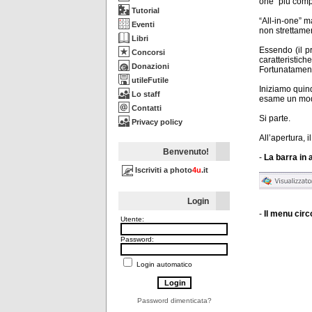
one” più comp
Tutorial
“All-in-one” m
Eventi
non strettamen
Libri
Essendo (il p
Concorsi
caratteristiche
Donazioni
Fortunatament
utileFutile
Iniziamo quin
Lo staff
esame un modu
Contatti
Si parte.
Privacy policy
All’apertura, 
Benvenuto!
-
La barra in 
Iscriviti a photo
4u
.it
Login
-
Il menu circ
Utente:
Password:
Login automatico
Password dimenticata?