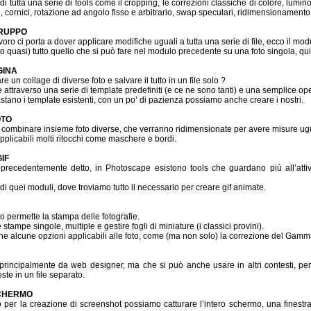
 tutta una serie di tools come il cropping, le correzioni classiche di colore, luminosit
di, cornici, rotazione ad angolo fisso e arbitrario, swap speculari, ridimensionamento
GRUPPO
avoro ci porta a dover applicare modifiche uguali a tutta una serie di file, ecco il mod
o quasi) tutto quello che si può fare nel modulo precedente su una foto singola, qui 
GINA
e un collage di diverse foto e salvare il tutto in un file solo ?
e attraverso una serie di template predefiniti (e ce ne sono tanti) e una semplice op
stano i template esistenti, con un po’ di pazienza possiamo anche creare i nostri.
OTO
combinare insieme foto diverse, che verranno ridimensionate per avere misure ugu
plicabili molti ritocchi come maschere e bordi.
IF
ecedentemente detto, in Photoscape esistono tools che guardano più all’attivi
i quei moduli, dove troviamo tutto il necessario per creare gif animate.
 permette la stampa delle fotografie.
stampe singole, multiple e gestire fogli di miniature (i classici provini).
e alcune opzioni applicabili alle foto, come (ma non solo) la correzione del Gamma 
principalmente da web designer, ma che si può anche usare in altri contesti, per
te in un file separato.
CHERMO
 per la creazione di screenshot possiamo catturare l’intero schermo, una finestra,