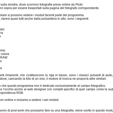
sulla sinistra, dove scorrono fotografie prese online da Flickr.
rci sopra per essere trasportati sulla pagina del fotografo corrispondente.
olare si possono vedere i moduli facenti parte del programma.
 ripresi quasi tutti anche dalla pulsantiera in alto, sono i seguenti:
uppo
ina
o
ermo
 colore
e RAW
to
re
anti rimanenti, che costituiscono la riga in basso, sono i classici pulsanti di aiut
 dove, caricando la foto di un viso, il motore di ricerca ne proporrà altre similari.
 che questo programma non è dedicato esclusivamente al campo fotografico.
rizza l’occhio anche ai web designer con compiti specifici di quel campo come la sud
rrispondenza RGB.
n ordine e iniziamo a vedere i vari moduli.
lavoro di post work che possiamo fare su una fotografia, viene svolto in questo modu