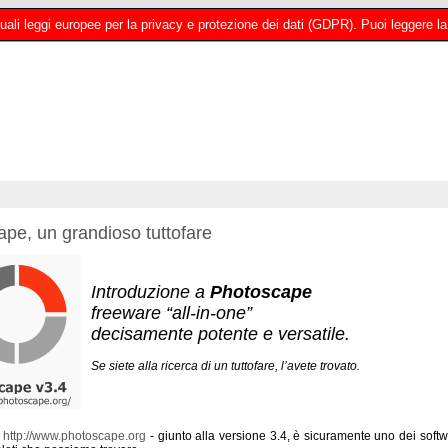
 attuali leggi europee per la privacy e protezione dei dati (GDPR). Puoi leggere
pe, un grandioso tuttofare
Introduzione a
Photoscape
freeware “all-in-one”
decisamente potente e versatile.
Se siete alla ricerca di un tuttofare, l’avete trovato.
-
http://www.photoscape.org
- giunto alla versione 3.4, è sicuramente uno dei softwa