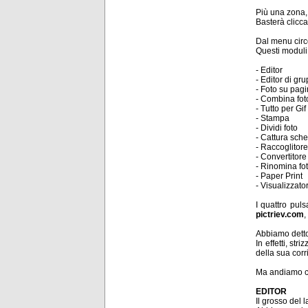
Più una zona, 
Basterà clicca
Dal menu circ
Questi moduli,
- Editor
- Editor di gr
- Foto su pag
- Combina fot
- Tutto per Gif
- Stampa
- Dividi foto
- Cattura sch
- Raccoglitore
- Convertitor
- Rinomina fo
- Paper Print
- Visualizzato
I quattro puls
pictriev.com
,
Abbiamo detto
In effetti, st
della sua co
Ma andiamo co
EDITOR
Il grosso del 