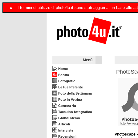
x
I termini di utilizzo di photo4u.it sono stati aggiornati in base alle
Menù
Home
PhotoSca
Forum
Fotografie
Le tue Preferite
Foto della Settimana
Foto in Vetrina
Contest 4u
Taccuino fotografico
Grandi Memo
Articoli
Interviste
Photoscape
Recensioni