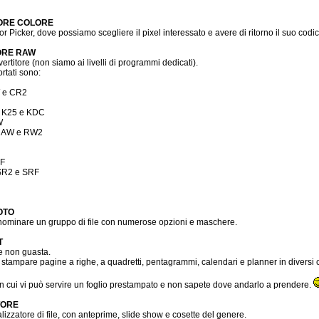
ORE COLORE
lor Picker, dove possiamo scegliere il pixel interessato e avere di ritorno il suo cod
ORE RAW
rtitore (non siamo ai livelli di programmi dedicati).
ortati sono:
 e CR2
 K25 e KDC
W
 RAW e RW2
RF
SR2 e SRF
OTO
nominare un gruppo di file con numerose opzioni e maschere.
T
he non guasta.
stampare pagine a righe, a quadretti, pentagrammi, calendari e planner in diversi c
in cui vi può servire un foglio prestampato e non sapete dove andarlo a prendere.
TORE
lizzatore di file, con anteprime, slide show e cosette del genere.