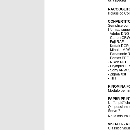
selezionata.
RACCOGLIT
Il classico Co
CONVERTIT
Semplice conve
I formati supp
- Adobe DNG
- Canon CRW
- Fuji RAF
- Kodak DCR,
- Minolta MR
- Panasonic
- Pentax PEF
- Nikon NEF
- Olympus O
- Sony ARW, 
- Zigma X3F
- TIFF
RINOMINA F
Modulo per ri
PAPER PRIN
Un “di più” c
Qui possiamo 
Serve ?
Nella misura 
VISUALIZZA
Classico visua