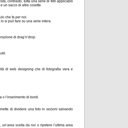
à, contrasto, tutta una serie di filtri applicabili
 e un sacco di altre cosette.
ulo che fa per noi.
lo si può fare su una serie intera.
erazione di drag’n’drop.
ali.
tà di web designing che di fotografia vera e
o l’inserimento di bordi.
mette di dividere una foto in sezioni salvando
 un’area scelta da noi o ripetere l’ultima area