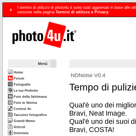
I termini di utilizzo di photo4u.it sono stati aggiornati in base alle
x
versione nella pagina
Termini di utilizzo e Privacy
.
Menù
Home
NDNoise V0.4
Forum
Tempo di pulizi
Fotografie
Le tue Preferite
Foto della Settimana
Foto in Vetrina
Qual'è uno dei miglio
Contest 4u
Bravi, Neat Image.
Taccuino fotografico
Qual'è uno dei suoi di
Grandi Memo
Articoli
Bravi, COSTA!
Interviste