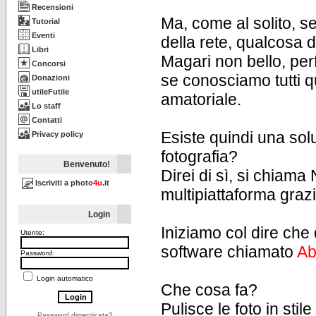
Recensioni
Ma, come al solito, s
Tutorial
Eventi
della rete, qualcosa di
Libri
Magari non bello, pe
Concorsi
se conosciamo tutti q
Donazioni
utileFutile
amatoriale.
Lo staff
Contatti
Esiste quindi una solu
Privacy policy
fotografia?
Benvenuto!
Direi di sì, si chiama
Iscriviti a photo
4u
.it
multipiattaforma grazi
Login
Iniziamo col dire che
Utente:
software chiamato
Ab
Password:
Login automatico
Che cosa fa?
Pulisce le foto in stil
Password dimenticata?