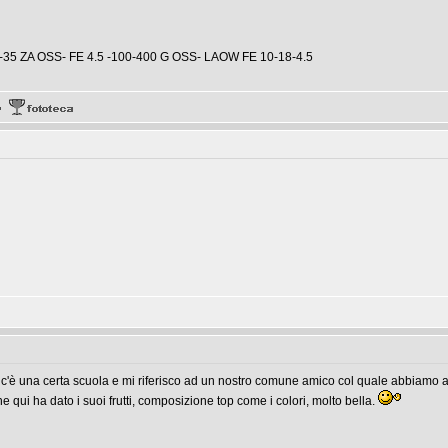
-35 ZA OSS- FE 4.5 -100-400 G OSS- LAOW FE 10-18-4.5
c'è una certa scuola e mi riferisco ad un nostro comune amico col quale abbiamo av
e qui ha dato i suoi frutti, composizione top come i colori, molto bella.