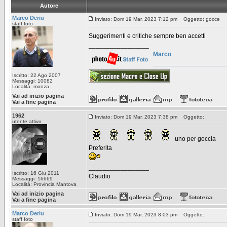
Autore
Marco Deriu
Inviato: Dom 19 Mar, 2023 7:12 pm
Oggetto: gocce
staff foto
Suggerimenti e critiche sempre ben accetti
_________________
Marco
____________________
Iscritto: 22 Ago 2007
Messaggi: 10082
Località: monza
Vai ad inizio pagina
Vai a fine pagina
1962
Inviato: Dom 19 Mar, 2023 7:38 pm
Oggetto:
utente attivo
uno per goccia
Preferita
_________________
Iscritto: 16 Giu 2011
Claudio
Messaggi: 16669
Località: Provincia Mantova
Vai ad inizio pagina
Vai a fine pagina
Marco Deriu
Inviato: Dom 19 Mar, 2023 8:03 pm
Oggetto:
staff foto