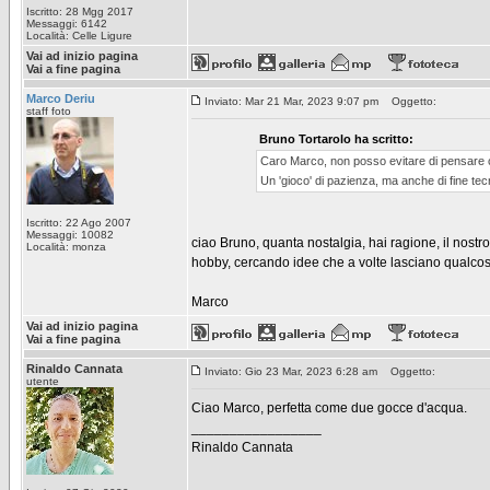
Iscritto: 28 Mgg 2017
Messaggi: 6142
Località: Celle Ligure
Vai ad inizio pagina
Vai a fine pagina
Marco Deriu
Inviato: Mar 21 Mar, 2023 9:07 pm
Oggetto:
staff foto
Bruno Tortarolo ha scritto:
Caro Marco, non posso evitare di pensare ch
Un 'gioco' di pazienza, ma anche di fine tecn
Iscritto: 22 Ago 2007
Messaggi: 10082
ciao Bruno, quanta nostalgia, hai ragione, il nostr
Località: monza
hobby, cercando idee che a volte lasciano qualcosa 
Marco
Vai ad inizio pagina
Vai a fine pagina
Rinaldo Cannata
Inviato: Gio 23 Mar, 2023 6:28 am
Oggetto:
utente
Ciao Marco, perfetta come due gocce d'acqua.
_________________
Rinaldo Cannata