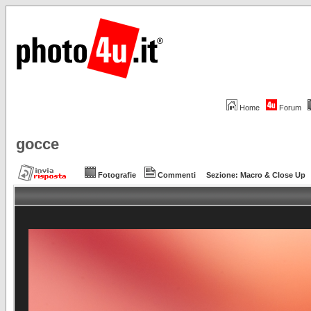
Home
Forum
gocce
Fotografie
Commenti
Sezione:
Macro & Close Up