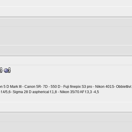
n 5 D Mark III - Canon 5R- 7D - 550 D - Fuji finepix S3 pro - Nikon 401S- Obbietti
.4/5,6- Sigma 28 D aspherical f.1,8 - Nikon 35/70 AF f.3,3 -4,5