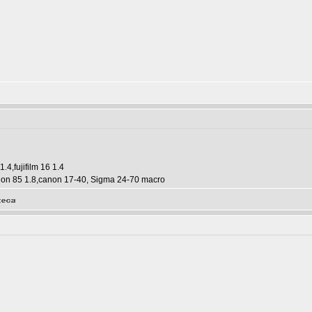
 1.4,fujifilm 16 1.4
non 85 1.8,canon 17-40, Sigma 24-70 macro