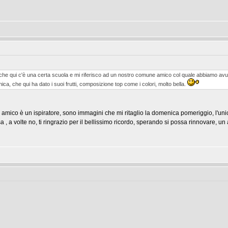
e qui c'è una certa scuola e mi riferisco ad un nostro comune amico col quale abbiamo avuto
ica, che qui ha dato i suoi frutti, composizione top come i colori, molto bella.
o amico è un ispiratore, sono immagini che mi ritaglio la domenica pomeriggio, l'uni
, a volte no, ti ringrazio per il bellissimo ricordo, sperando si possa rinnovare, un