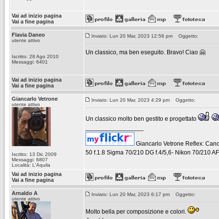
Vai ad inizio pagina
Vai a fine pagina
Flavia Daneo
Inviato: Lun 20 Mar, 2023 12:58 pm
Oggetto:
utente attivo
Un classico, ma ben eseguito. Bravo! Ciao 🤗
Iscritto: 28 Ago 2010
Messaggi: 6401
Vai ad inizio pagina
Vai a fine pagina
Giancarlo Vetrone
Inviato: Lun 20 Mar, 2023 4:29 pm
Oggetto:
utente attivo
Un classico molto ben gestito e progettato
_________________
Giancarlo Vetrone
Reflex: Cano
50 f.1.8 Sigma 70/210 DG f.4/5,6- Nikon 70/210 AF f
Iscritto: 13 Dic 2009
Messaggi: 6807
Località: L'Aquila
Vai ad inizio pagina
Vai a fine pagina
Arnaldo A
Inviato: Lun 20 Mar, 2023 6:17 pm
Oggetto:
utente attivo
Molto bella per composizione e colori.