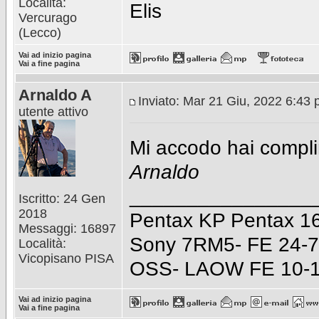
Località:
Elis
Vercurago
(Lecco)
Vai ad inizio pagina
Vai a fine pagina
Arnaldo A
Inviato: Mar 21 Giu, 2022 6:43
utente attivo
Mi accodo hai complim
Arnaldo
________________
Iscritto: 24 Gen
2018
Pentax KP Pentax 16
Messaggi: 16897
Sony 7RM5- FE 24-7
Località:
Vicopisano PISA
OSS- LAOW FE 10-1
Vai ad inizio pagina
Vai a fine pagina