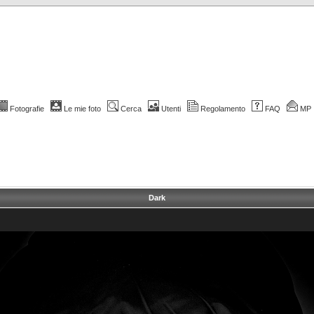
Fotografie
Le mie foto
Cerca
Utenti
Regolamento
FAQ
MP
Dark