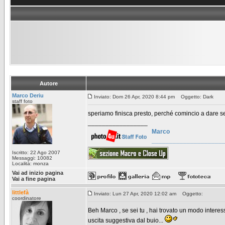
Autore
Marco Deriu
Inviato: Dom 26 Apr, 2020 8:44 pm
Oggetto: Dark
staff foto
speriamo finisca presto, perché comincio a dare se
_________________
Marco
____________________
Iscritto: 22 Ago 2007
Messaggi: 10082
Località: monza
Vai ad inizio pagina
Vai a fine pagina
littlefà
Inviato: Lun 27 Apr, 2020 12:02 am
Oggetto:
coordinatore
Beh Marco , se sei tu , hai trovato un modo interess
uscita suggestiva dal buio...