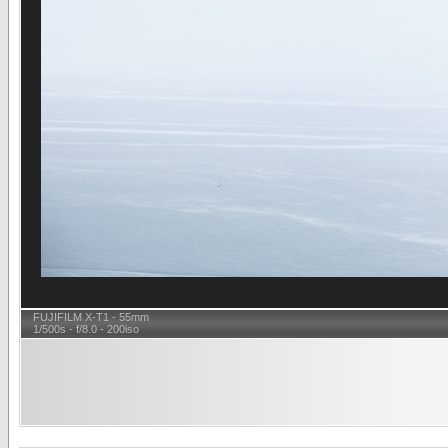
FUJIFILM X-T1 - 55mm
1/500s - f/8.0 - 200iso