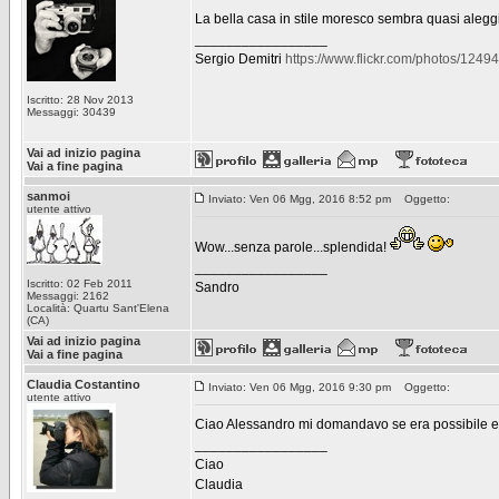
La bella casa in stile moresco sembra quasi alegg
_________________
Sergio Demitri
https://www.flickr.com/photos/12
Iscritto: 28 Nov 2013
Messaggi: 30439
Vai ad inizio pagina
Vai a fine pagina
sanmoi
Inviato: Ven 06 Mgg, 2016 8:52 pm
Oggetto:
utente attivo
Wow...senza parole...splendida!
_________________
Iscritto: 02 Feb 2011
Sandro
Messaggi: 2162
Località: Quartu Sant'Elena
(CA)
Vai ad inizio pagina
Vai a fine pagina
Claudia Costantino
Inviato: Ven 06 Mgg, 2016 9:30 pm
Oggetto:
utente attivo
Ciao Alessandro mi domandavo se era possibile evita
_________________
Ciao
Claudia