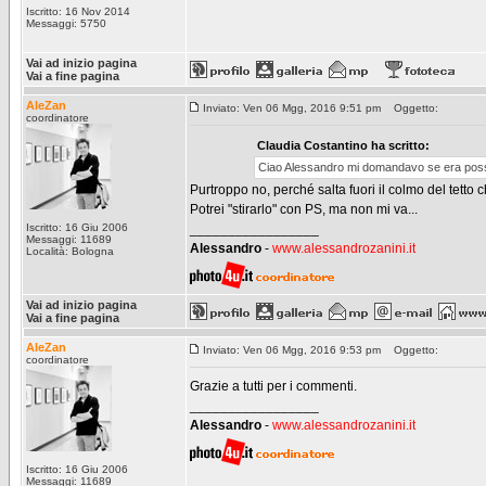
Iscritto: 16 Nov 2014
Messaggi: 5750
Vai ad inizio pagina
Vai a fine pagina
AleZan
Inviato: Ven 06 Mgg, 2016 9:51 pm
Oggetto:
coordinatore
Claudia Costantino ha scritto:
Ciao Alessandro mi domandavo se era possibil
Purtroppo no, perché salta fuori il colmo del tetto 
Potrei "stirarlo" con PS, ma non mi va...
Iscritto: 16 Giu 2006
_________________
Messaggi: 11689
Alessandro
-
www.alessandrozanini.it
Località: Bologna
Vai ad inizio pagina
Vai a fine pagina
AleZan
Inviato: Ven 06 Mgg, 2016 9:53 pm
Oggetto:
coordinatore
Grazie a tutti per i commenti.
_________________
Alessandro
-
www.alessandrozanini.it
Iscritto: 16 Giu 2006
Messaggi: 11689