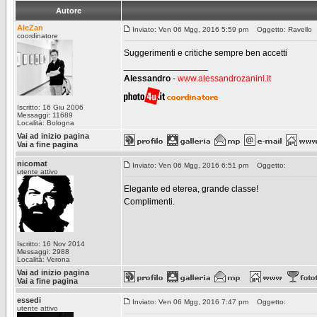
Autore
AleZan
Inviato: Ven 06 Mgg, 2016 5:59 pm
Oggetto: Ravello
coordinatore
Suggerimenti e critiche sempre ben accetti
_________________
Alessandro
-
www.alessandrozanini.it
Iscritto: 16 Giu 2006
Messaggi: 11689
Località: Bologna
Vai ad inizio pagina
Vai a fine pagina
nicomat
Inviato: Ven 06 Mgg, 2016 6:51 pm
Oggetto:
utente attivo
Elegante ed eterea, grande classe!
Complimenti.
Iscritto: 16 Nov 2014
Messaggi: 2988
Località: Verona
Vai ad inizio pagina
Vai a fine pagina
essedi
Inviato: Ven 06 Mgg, 2016 7:47 pm
Oggetto:
utente attivo