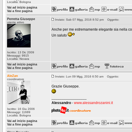
Località: Bologna
Vai ad inizio pagina
Vai a fine pagina
Perretta Giuseppe
Inviato: Sab 07 Mgg, 2016 8:52 pm
Oggetto:
utente attivo
Anche per me estremamente elegante sia nella com
Un saluto
Iscritto: 13 Dic 2009
Messaggi: 9915
Località: Novara
Vai ad inizio pagina
Vai a fine pagina
AleZan
Inviato: Lun 09 Mgg, 2016 6:50 am
Oggetto:
coordinatore
Grazie Giuseppe.
_________________
Alessandro
-
www.alessandrozanini.it
Iscritto: 16 Giu 2006
Messaggi: 11689
Località: Bologna
Vai ad inizio pagina
Vai a fine pagina