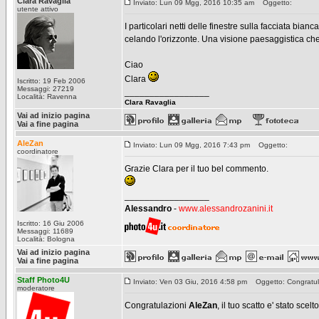
Clara Ravaglia
Inviato: Lun 09 Mgg, 2016 10:35 am
Oggetto:
utente attivo
I particolari netti delle finestre sulla facciata bia
celando l'orizzonte. Una visione paesaggistica che
Ciao
Clara
Iscritto: 19 Feb 2006
Messaggi: 27219
_________________
Località: Ravenna
Clara Ravaglia
Vai ad inizio pagina
Vai a fine pagina
AleZan
Inviato: Lun 09 Mgg, 2016 7:43 pm
Oggetto:
coordinatore
Grazie Clara per il tuo bel commento.
_________________
Alessandro
-
www.alessandrozanini.it
Iscritto: 16 Giu 2006
Messaggi: 11689
Località: Bologna
Vai ad inizio pagina
Vai a fine pagina
Staff Photo4U
Inviato: Ven 03 Giu, 2016 4:58 pm
Oggetto: Congratula
moderatore
Congratulazioni
AleZan
, il tuo scatto e' stato sce