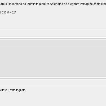
iare sulla lontana ed indefinita pianura.Splendida ed elegante immagine come il p
4946035@N02/
re il tetto tagliato.