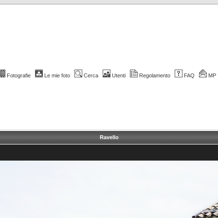
Fotografie
Le mie foto
Cerca
Utenti
Regolamento
FAQ
MP
Ravello