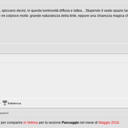
nca, spiccano decisi, in questa luminosità diffusa e lattea... Stupendo il vasto spazio 
 mi colpisce molto: grande naturalezza della tinte, eppure una chiarezza magica ch
zioni!
lto per comparire
in Vetrina
per la sezione
Paesaggio
nel mese di
Maggio 2016
.