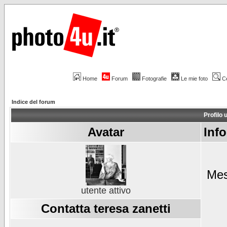
Home
Forum
Fotografie
Le mie foto
C
Indice del forum
Profilo 
Avatar
Info
Mes
utente attivo
Contatta teresa zanetti