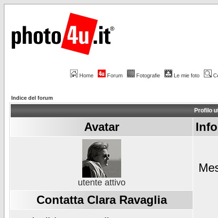
Home
Forum
Fotografie
Le mie foto
C
Indice del forum
Profilo 
Avatar
Info
Mes
utente attivo
Contatta Clara Ravaglia