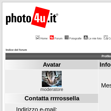
Home
Forum
Fotografie
Le mie foto
C
Indice del forum
Profilo
Avatar
Info
Mes
moderatore
Contatta rrrrossella
Indirizzo e-mail: