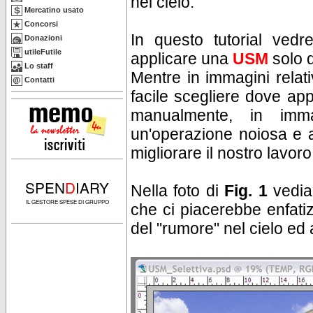
nel cielo.
Mercatino usato
Concorsi
In questo tutorial ved
Donazioni
utileFutile
applicare una
USM
solo 
Lo staff
Mentre in immagini relat
Contatti
facile scegliere dove app
manualmente, in imm
un'operazione noiosa e a
migliorare il nostro lavoro
SPEN
D
IARY
Nella foto di
Fig. 1
vediam
IL GESTORE SPESE DI GRUPPO
che ci piacerebbe enfat
del "rumore" nel cielo ed 