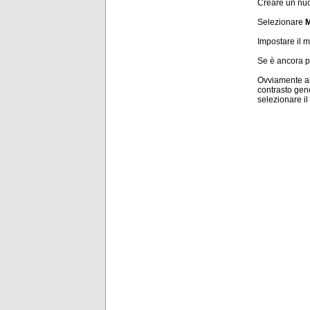
Creare un nuov
Selezionare
M
Impostare il me
Se è ancora pr
Ovviamente al
contrasto gene
selezionare il 