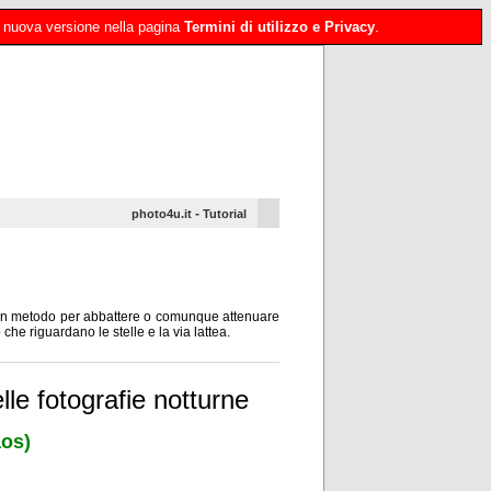
 la nuova versione nella pagina
Termini di utilizzo e Privacy
.
-
photo4u.it
Tutorial
o un metodo per abbattere o comunque attenuare
 che riguardano le stelle e la via lattea.
lle fotografie notturne
aos)