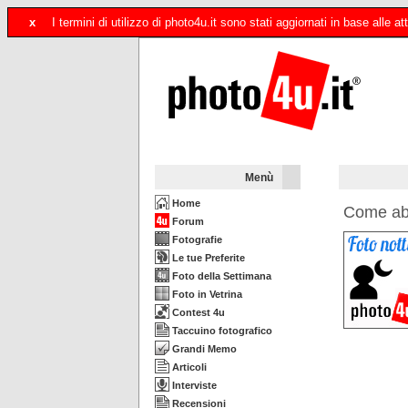
x
I termini di utilizzo di photo4u.it sono stati aggiornati in base alle
Menù
Home
Come abba
Forum
Fotografie
Le tue Preferite
Foto della Settimana
Foto in Vetrina
Contest 4u
Taccuino fotografico
Grandi Memo
Articoli
Interviste
Recensioni