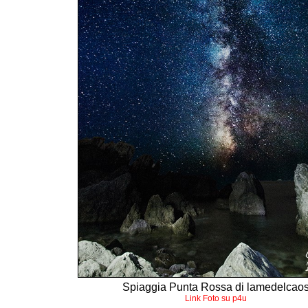
Spiaggia Punta Rossa di lamedelcao
Link Foto su p4u