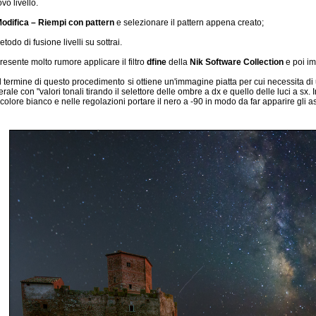
o livello.
odifica – Riempi con pattern
e selezionare il pattern appena creato;
todo di fusione livelli su sottrai.
esente molto rumore applicare il filtro
dfine
della
Nik Software Collection
e poi im
 termine di questo procedimento si ottiene un'immagine piatta per cui necessita d
rale con "valori tonali tirando il selettore delle ombre a dx e quello delle luci a sx. I
colore bianco e nelle regolazioni portare il nero a -90 in modo da far apparire gli astr