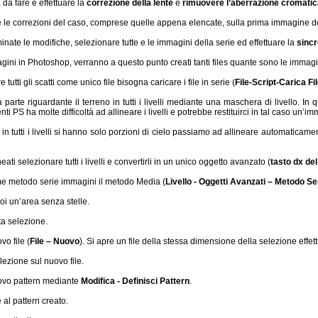
da fare è effettuare la
correzione della lente
e
rimuovere l’aberrazione cromati
te le correzioni del caso, comprese quelle appena elencate, sulla prima immagine de
inate le modifiche, selezionare tutte e le immagini della serie ed effettuare la
sincr
gini in Photoshop, verranno a questo punto creati tanti files quante sono le immagi
 tutti gli scatti come unico file bisogna caricare i file in serie (
File-Script-Carica Fil
parte riguardante il terreno in tutti i livelli mediante una maschera di livello. In
nti PS ha molte difficoltà ad allineare i livelli e potrebbe restituirci in tal caso un’
in tutti i livelli si hanno solo porzioni di cielo passiamo ad allineare automaticamente
eati selezionare tutti i livelli e convertirli in un unico oggetto avanzato (
tasto dx de
e metodo serie immagini il metodo Media (
Livello - Oggetti Avanzati – Metodo S
oi un’area senza stelle.
a selezione.
o file (
File – Nuovo
). Si apre un file della stessa dimensione della selezione effet
elezione sul nuovo file.
ovo pattern mediante
Modifica - Definisci Pattern
.
al pattern creato.