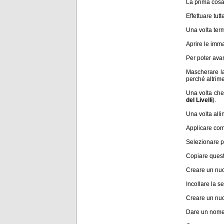
La prima cosa 
Effettuare tut
Una volta term
Aprire le imma
Per poter avare
Mascherare la 
perché altrime
Una volta che 
del Livelli
).
Una volta allin
Applicare com
Selezionare p
Copiare quest
Creare un nuov
Incollare la s
Creare un nu
Dare un nome 