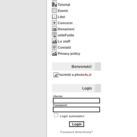
Tutorial
Eventi
Libri
Concorsi
Donazioni
utileFutile
Lo staff
Contatti
Privacy policy
Benvenuto!
Iscriviti a photo
4u
.it
Login
Utente:
Password:
Login automatico
Password dimenticata?