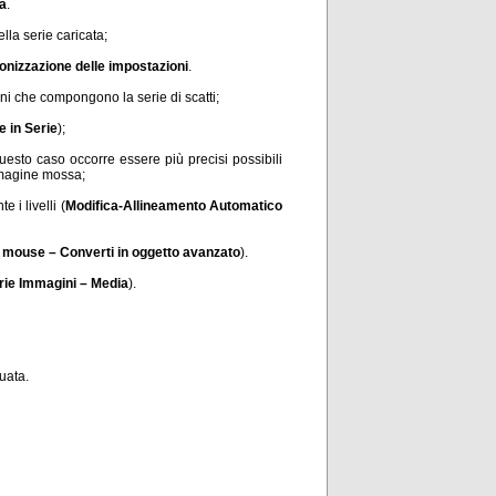
ca
.
lla serie caricata;
onizzazione delle impostazioni
.
ni che compongono la serie di scatti;
e in Serie
);
 questo caso occorre essere più precisi possibili
immagine mossa;
 i livelli (
Modifica-Allineamento Automatico
l mouse – Converti in oggetto avanzato
).
erie Immagini – Media
).
tuata.