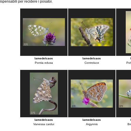
dispensabili per recidere i posatoi.
lamedelcaos
lamedelcaos
Pontia edusa
Controluce
Pol
lamedelcaos
lamedelcaos
Vanessa cardui
Argynnis
Br