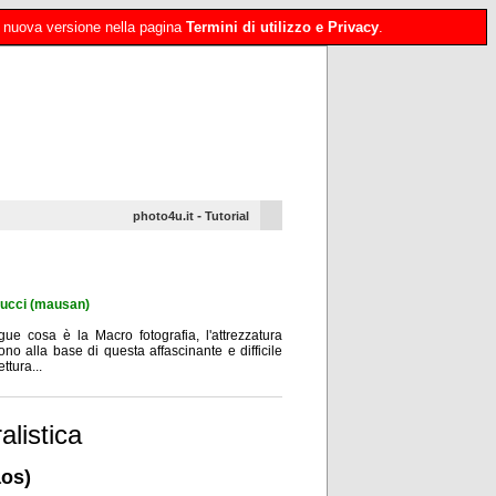
 la nuova versione nella pagina
Termini di utilizzo e Privacy
.
-
photo4u.it
Tutorial
ucci (mausan)
gue cosa è la Macro fotografia, l'attrezzatura
o alla base di questa affascinante e difficile
ttura...
alistica
aos)