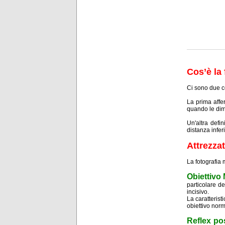
Cos’è la
Ci sono due co
La prima affe
quando le dime
Un'altra defi
distanza infer
Attrezza
La fotografia 
Obiettivo
particolare de
incisivo.
La caratterist
obiettivo norm
Reflex po