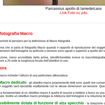
Parnassius apollo di lamedelcaos
Link Foto su p4u
 fotografia Macro
rrenti di pensiero per la definizione di Macro fotografia.
rma che si parla di fotografia Macro quando il rapporto di riproduzione del soggett
nsioni dell'immagine su pellicola o sensore sono uguali o superiori a quelle del s
nizione, meno accreditata della prima, identificherebbe invece la macrofotografi
iore a 20 volte la lunghezza focale dell'obiettivo in uso.
tura
macro richiede l’utilizzo di una particolare attrezzatura:
 Macro dedicato
- gli obiettivi macro propriamente detti sono quelli che conse
l soggetto sarà riprodotto esattamente con le stesse dimensioni sul sensore. Quest
ica fondamentale di un obiettivo macro è quella di riuscire a mettere a fuoco su una
ale. Inoltre un obiettivo macro privilegia la nitidezza dell’immagine e la riduzione de
ssibilmente dotata di funzione di alza specchio
- la dotazione d