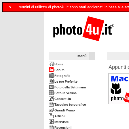
x
I termini di utilizzo di photo4u.it sono stati aggiornati in base alle
Menù
Home
Appunti d
Forum
Fotografie
Le tue Preferite
Foto della Settimana
Foto in Vetrina
Contest 4u
Taccuino fotografico
Grandi Memo
Articoli
Interviste
Recensioni