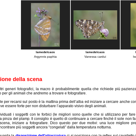
lamedelcaos
lamedelcaos
Argynnis paphia
Vanessa cardui
Is
ione della scena
ltri generi fotografici, la macro è probabilmente quella che richiede più pazie
to per gli animali che andremo a trovare e fotografare.
le per recarsi sul posto è la mattina prima dell’alba ed iniziare a cercare anche con 
ve essere forte per non disturbare l’apparato visivo degli animali.
viduati i soggetti con le forbici (le migliori sono quelle che si utilizzano per fare 
a pinza del plamp. Il consiglio è quello di continuare a cercare finchè il sole non f
 scena, iniziare a fotografare. Dico questo per due motivi: una luce migliore p
 incontrare più soggetti ancora “congelati” dalla temperatura notturna.
guarda la
disposizione dell’attrezzatura
ci si posiziona con la reflex sul cavalletto