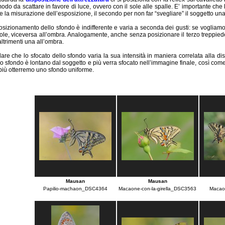
odo da scattare in favore di luce, ovvero con il sole alle spalle. E’ importante che 
e la misurazione dell’esposizione, il secondo per non far “svegliare” il soggetto una 
osizionamento dello sfondo è indifferente e varia a seconda dei gusti: se vogliam
 sole, viceversa all’ombra. Analogamente, anche senza posizionare il terzo treppi
altrimenti una all’ombra.
are che lo sfocato dello sfondo varia la sua intensità in maniera correlata alla d
o sfondo è lontano dal soggetto e più verra sfocato nell’immagine finale, così com
 più otterremo uno sfondo uniforme.
Mausan
Mausan
Papilio-machaon_DSC4364
Macaone-con-la-girella_DSC3563
Macaon