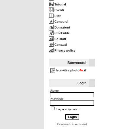
Tutorial
Eventi
Libri
Concorsi
Donazioni
utileFutile
Lo staff
Contatti
Privacy policy
Benvenuto!
Iscriviti a photo
4u
.it
Login
Utente:
Password:
Login automatico
Password dimenticata?