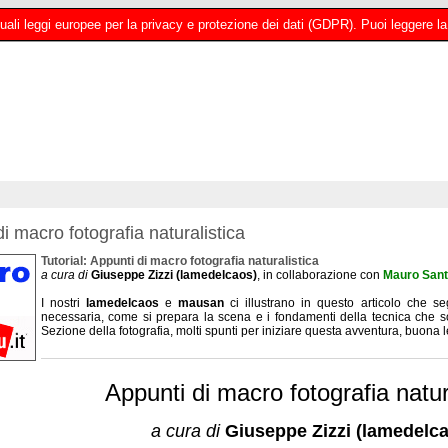
 attuali leggi europee per la privacy e protezione dei dati (GDPR). Puoi leggere
i macro fotografia naturalistica
Tutorial: Appunti di macro fotografia naturalistica
a cura di
Giuseppe Zizzi (lamedelcaos)
, in collaborazione con
Mauro Sant
I nostri
lamedelcaos
e
mausan
ci illustrano in questo articolo che se
necessaria, come si prepara la scena e i fondamenti della tecnica che son
Sezione della fotografia, molti spunti per iniziare questa avventura, buona le
Appunti di macro fotografia natur
a cura di
Giuseppe Zizzi (lamedelc