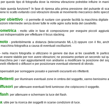
per questo tipo di fotografia dove la minima vibrazione potrebbe influire in mani
tale questa funzione? In fase di ripresa alla prima pressione del pulsante di sca
iene lo scatto evitando così vibrazioni dovute al movimento meccanico dello specc
per obiettivo
- ci permette di ruotare con grande facilità la macchina digital
sizioni intermedie senza dover tutte le volte agire sulla testa del cavalletto.
rometrica
- molto utile in fase di composizione per eseguire piccoli aggius
uasi indispensabile per effettuare il focus stacking.
moto
- preferibilmente a distanza (telecomando ML-L3) oppure con il filo, anc
a macchina fotografica a causa di eventuali oscillazioni.
- nella macro fotografia si utilizzano in genere dai due ai tre cavalletti. In part
eve essere stabile per non avere vibrazioni; ne possiamo portare un secondo sul
acchina per i vari aggiustamenti non andiamo a modificare la posizione del sog
nelli riflettenti o diffusori e per posizionare eventuali elementi di sfondo.
ispensabili per sorreggere posatoi e pannelli oscuranti e/o riflettenti.
flettenti
: per illuminare eventuali zone in ombra del soggetto, vanno benissimo a
iffusori
: per attenuare eventuali fonti luminose che colpiscono il soggetto.
flash
: per attenuare e schermare la luce del flash.
a
: utile per la ricerca dei soggetti in scarse condizioni di luce.