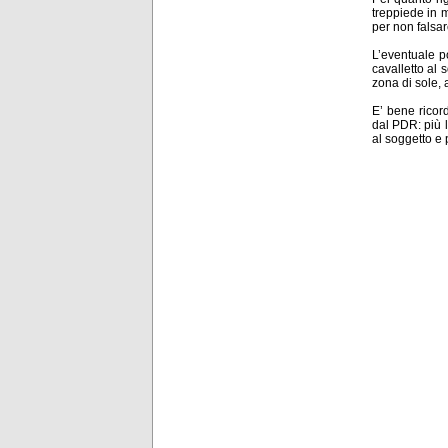
treppiede in m
per non falsar
L’eventuale p
cavalletto al
zona di sole, 
E’ bene ricord
dal PDR: più l
al soggetto e