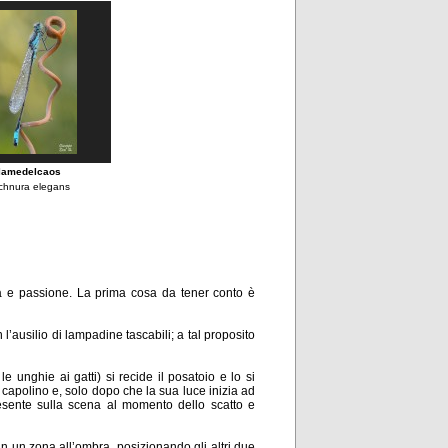
lamedelcaos
chnura elegans
nza e passione. La prima cosa da tener conto è
l’ausilio di lampadine tascabili; a tal proposito
le unghie ai gatti) si recide il posatoio e lo si
a capolino e, solo dopo che la sua luce inizia ad
resente sulla scena al momento dello scatto e
 in un zona all’ombra, posizionando gli altri due