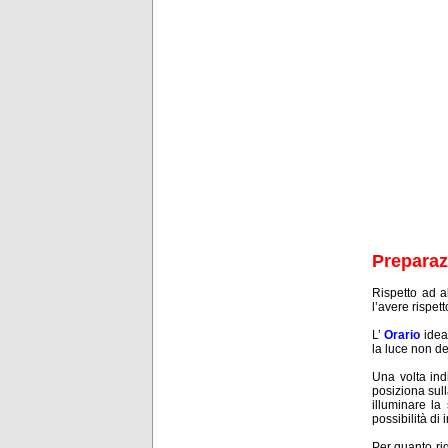
Preparaz
Rispetto ad a
l’avere rispet
L’
Orario
idea
la luce non de
Una volta indi
posiziona sull
illuminare la
possibilità di
Per quanto ri