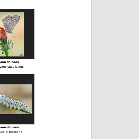
lamedelcaos
yommatus icarus
lamedelcaos
uco di macaone