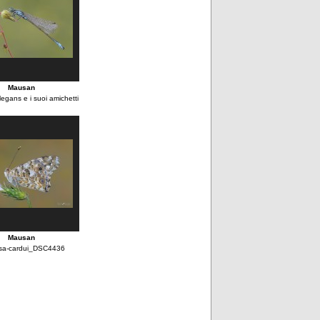
Mausan
egans e i suoi amichetti
Mausan
sa-cardui_DSC4436