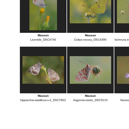
Mausan
Mausan
Licenide_DSC4740
Colias-crocea_DSC4390
Ischnura el
Mausan
Mausan
hipparchia-statilinus-x-2_DSC7802
Argynnis-niobe_DSC5210
Vanes