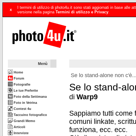
I termini di utilizzo di photo4u.it sono stati aggiornati in base alle
x
versione nella pagina
Termini di utilizzo e Privacy
.
Menù
Home
Se lo stand-alone non c'è..
Forum
Se lo stand-alon
Fotografie
Le tue Preferite
di
Warp9
Foto della Settimana
Foto in Vetrina
Contest 4u
Sappiamo tutti come 
Taccuino fotografico
comuni linkate, scrittu
Grandi Memo
Articoli
funziona, ecc. ecc.
Interviste