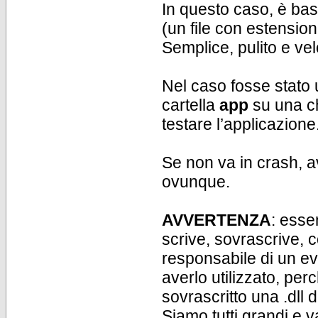
In questo caso, è bast
(un file con estensio
Semplice, pulito e ve
Nel caso fosse stato
cartella
app
su una ch
testare l’applicazione
Se non va in crash, a
ovunque.
AVVERTENZA
: esse
scrive, sovrascrive, 
responsabile di un e
averlo utilizzato, pe
sovrascritto una .dll 
Siamo tutti grandi e 