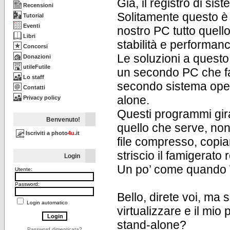
Già, il registro di si
Recensioni
Solitamente questo è il
Tutorial
Eventi
nostro PC tutto quel
Libri
stabilità e performan
Concorsi
Le soluzioni a questo
Donazioni
utileFutile
un secondo PC che fa 
Lo staff
secondo sistema oper
Contatti
alone.
Privacy policy
Questi programmi gira
Benvenuto!
quello che serve, no
Iscriviti a photo
4u
.it
file compresso, copia
striscio il famigerato 
Login
Un po’ come quando 
Utente:
Password:
Bello, direte voi, ma
Login automatico
virtualizzare e il mi
stand-alone?
Password dimenticata?