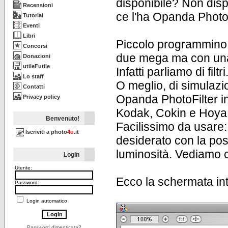
disponibile? Non disp
Recensioni
ce l'ha Opanda PhotoF
Tutorial
Eventi
Libri
Piccolo programmino, 
Concorsi
due mega ma con una p
Donazioni
utileFutile
Infatti parliamo di filtri
Lo staff
O meglio, di simulazion
Contatti
Opanda PhotoFilter incl
Privacy policy
Kodak, Cokin e Hoya
Benvenuto!
Facilissimo da usare: 
Iscriviti a photo
4u
.it
desiderato con la poss
luminosità. Vediamo 
Login
Utente:
Ecco la schermata int
Password:
Login automatico
Password dimenticata?