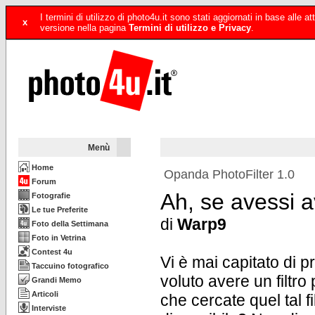
I termini di utilizzo di photo4u.it sono stati aggiornati in base alle
x
versione nella pagina
Termini di utilizzo e Privacy
.
Menù
Home
Opanda PhotoFilter 1.0
Forum
Ah, se avessi av
Fotografie
Le tue Preferite
di
Warp9
Foto della Settimana
Foto in Vetrina
Contest 4u
Vi è mai capitato di 
Taccuino fotografico
voluto avere un filtr
Grandi Memo
Articoli
che cercate quel tal f
Interviste