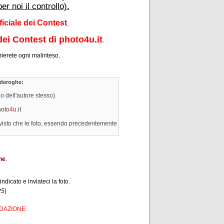
 noi il controllo).
iciale dei Contest
.
ei Contest di photo
4u
.it
.
rmierete ogni malinteso.
 deroghe:
o dell'autore stesso).
hoto
4u
.it
lo visto che le foto, essendo precedentemente
ne
.
ndicato e inviateci la foto.
25
)
DAZIONE