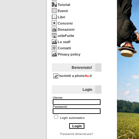
Tutorial
Eventi
Libri
Concorsi
Donazioni
utileFutile
Lo staff
Contatti
Privacy policy
Benvenuto!
Iscriviti a photo
4u
.it
Login
Utente:
Password:
Login automatico
Password dimenticata?