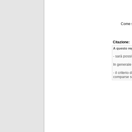
Come s
Citazione:
A questo re
- sarà possi
In generale 
- il criteri
comparse s