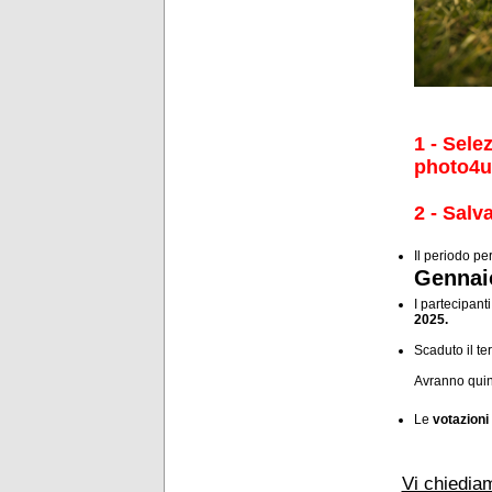
1 - Sele
photo4u.
2 - Salv
Il periodo per
Gennai
I partecipan
2025.
Scaduto il te
Avranno quind
Le
votazioni
Vi chiediam