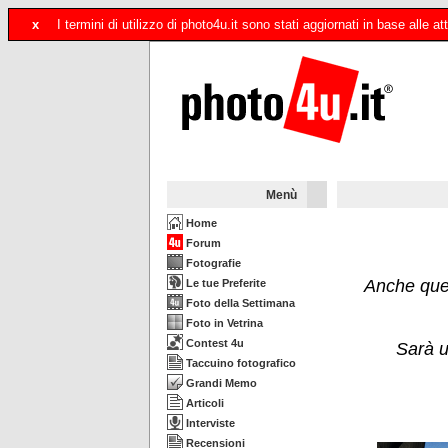
x
I termini di utilizzo di photo4u.it sono stati aggiornati in base alle
Menù
Home
Forum
Fotografie
Anche ques
Le tue Preferite
Foto della Settimana
Foto in Vetrina
Contest 4u
Sarà u
Taccuino fotografico
Grandi Memo
Articoli
Interviste
Recensioni