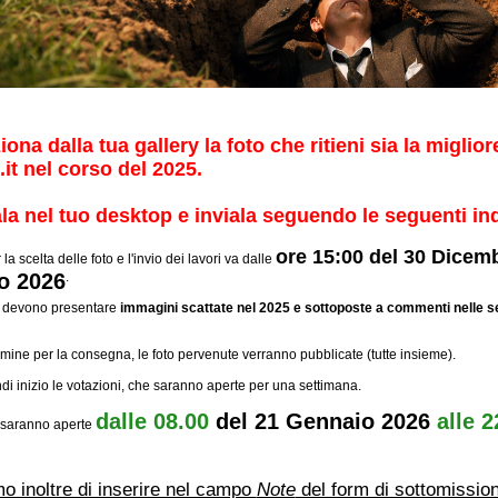
ziona dalla tua gallery la foto che ritieni sia la miglio
it nel corso del 2025.
ala nel tuo desktop e inviala seguendo le seguenti in
ore 15:00 del 30 Dicem
 la scelta delle foto e l'invio dei lavori va dalle
o 2026
.
ti devono presentare
immagini scattate nel 2025 e sottoposte a commenti nelle se
rmine per la consegna, le foto pervenute verranno pubblicate (tutte insieme).
i inizio le votazioni, che saranno aperte per una settimana.
dalle 08.00
del 21 Gennaio 2026
alle 2
saranno aperte
o inoltre di inserire nel campo
Note
del form di sottomission