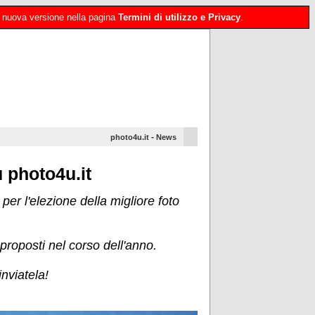
 la nuova versione nella pagina
Termini di utilizzo e Privacy
.
-
photo4u.it
News
u photo4u.it
er l'elezione della migliore foto
proposti nel corso dell'anno.
inviatela!