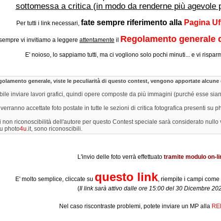
sottomessa a critica (in modo da renderne più agevole per
fate sempre riferimento alla
Pagina Uff
Per tutti i link necessari,
Regolamento generale d
empre vi invitiamo a leggere
attentamente
il
E' noioso, lo sappiamo tutti, ma ci vogliono solo pochi minuti... e vi rispa
golamento generale, viste le peculiarità di questo contest, vengono apportate alcune
bile inviare lavori grafici, quindi opere composte da più immagini (purché esse sian
verranno accettate foto postate in tutte le sezioni di critica fotografica presenti su p
o di non riconoscibilità dell'autore per questo Contest speciale sarà considerato nul
u photo
4u
.it, sono riconoscibili.
L'invio delle foto verrà effettuato
tramite modulo on-li
questo link
E' molto semplice, cliccate su
, riempite i campi come i
(
Il link sarà attivo dalle ore 15:00 del 30 Dicembre 20
Nel caso riscontraste problemi, potete inviare un MP alla
RE