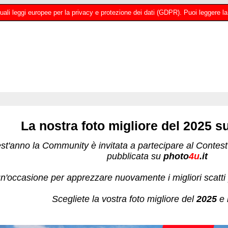
 attuali leggi europee per la privacy e protezione dei dati (GDPR). Puoi leggere
La nostra foto migliore del 2025 s
t'anno la Community è invitata a partecipare al Contest p
pubblicata su
photo
4u
.it
n'occasione per apprezzare nuovamente i migliori scatti 
Scegliete la vostra foto migliore del
2025
e 