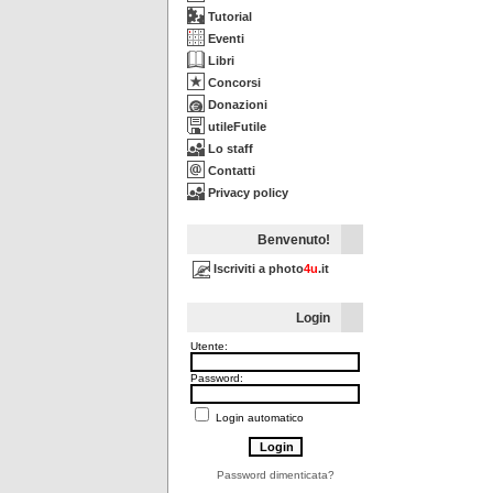
Tutorial
Eventi
Libri
Concorsi
Donazioni
utileFutile
Lo staff
Contatti
Privacy policy
Benvenuto!
Iscriviti a photo
4u
.it
Login
Utente:
Password:
Login automatico
Password dimenticata?