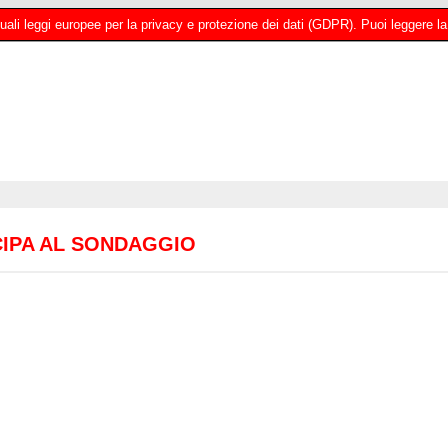
 attuali leggi europee per la privacy e protezione dei dati (GDPR). Puoi leggere
IPA AL SONDAGGIO