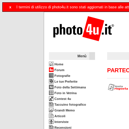
x
I termini di utilizzo di photo4u.it sono stati aggiornati in base alle
Menù
Home
PARTEC
Forum
Fotografie
Le tue Preferite
Foto della Settimana
Foto in Vetrina
Contest 4u
Taccuino fotografico
Grandi Memo
Articoli
Interviste
Recensioni