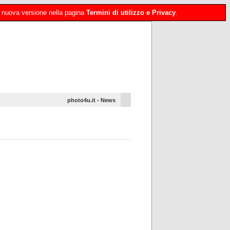
 la nuova versione nella pagina
Termini di utilizzo e Privacy
.
-
photo4u.it
News