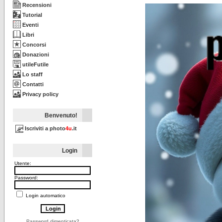
Recensioni
Tutorial
Eventi
Libri
Concorsi
Donazioni
utileFutile
Lo staff
Contatti
Privacy policy
Benvenuto!
Iscriviti a photo
4u
.it
Login
Utente:
Password:
Login automatico
Password dimenticata?