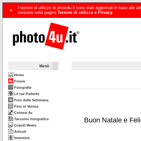
I termini di utilizzo di photo4u.it sono stati aggiornati in base alle
x
versione nella pagina
Termini di utilizzo e Privacy
.
Menù
Home
Forum
Fotografie
Le tue Preferite
Foto della Settimana
Foto in Vetrina
Contest 4u
Buon Natale e Feli
Taccuino fotografico
Grandi Memo
Articoli
Interviste