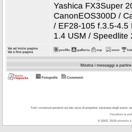
Yashica FX3Super 2
CanonEOS300D / Ca
/ EF28-105 f.3.5-4.5
1.4 USM / Speedlite
Vai ad inizio pagina
Vai a fine pagina
Mostra i messaggi a partire
Fotografie
Commenti
Tutti i contenuti presenti sul sito sono di proprieta' esclusiva degli autori, 
Visualizza la pol
© 2003, 2016
photo4u.it