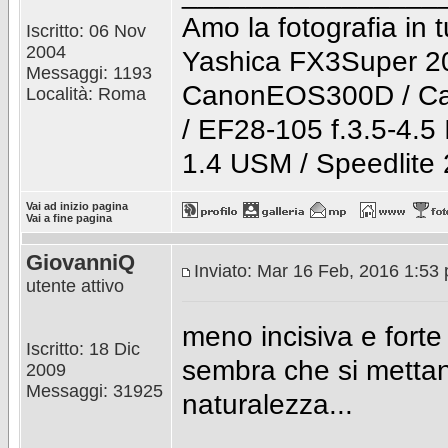
Amo la fotografia in t
Iscritto: 06 Nov
2004
Yashica FX3Super 2
Messaggi: 1193
CanonEOS300D / Ca
Località: Roma
/ EF28-105 f.3.5-4.5
1.4 USM / Speedlite
Vai ad inizio pagina
Vai a fine pagina
GiovanniQ
Inviato: Mar 16 Feb, 2016 1:53
utente attivo
meno incisiva e forte
Iscritto: 18 Dic
sembra che si mettano
2009
Messaggi: 31925
naturalezza...