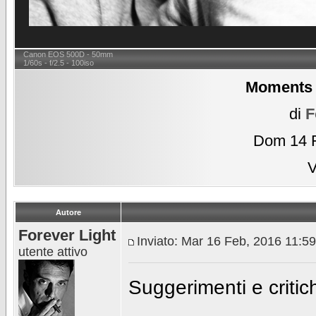
Canon EOS 500D - 50mm
1/60s - f/2.5 - 100iso
Moments (
di
F
Dom 14 F
V
Autore
Forever Light
Inviato: Mar 16 Feb, 2016 11:5
utente attivo
Suggerimenti e criti
________________