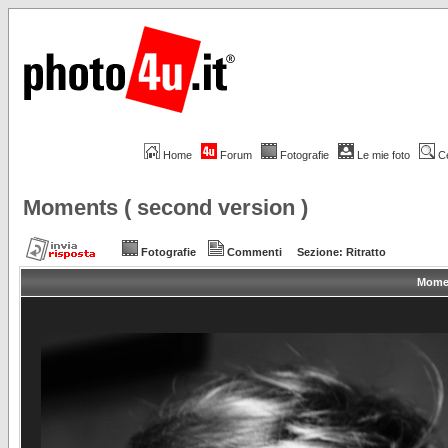
Home
Forum
Fotografie
Le mie foto
C
Moments ( second version )
Fotografie
Commenti
Sezione:
Ritratto
Momen