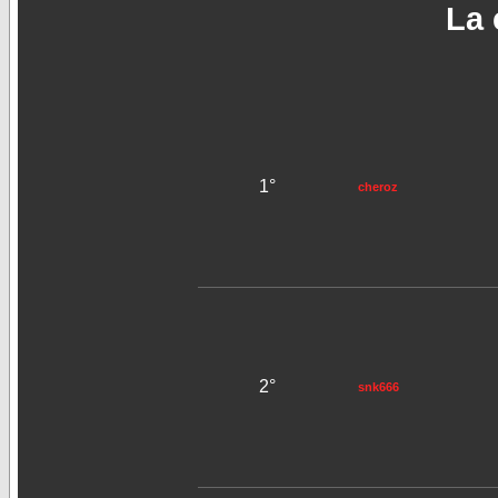
La 
1°
cheroz
2°
snk666