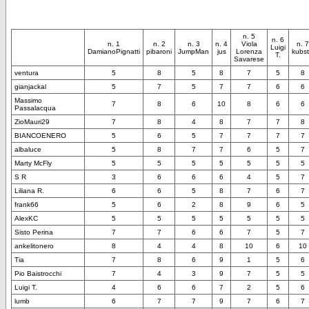
n. 5
n. 6
n. 1
n. 2
n. 3
n. 4
Viola
n. 7
Luigi
DamianoPignatti
pibaroni
JumpMan
jus
Lorenza
kubs
T.
Savarese
ventura
5
8
5
8
7
5
8
gianjackal
5
7
5
7
7
6
6
Massimo
7
8
6
10
8
6
6
Passalacqua
ZioMauri29
7
8
4
8
7
7
8
BIANCOENERO
5
6
5
7
7
7
7
albaluce
5
8
7
7
6
5
7
Marty McFly
5
5
5
5
5
5
5
S R
3
6
6
6
4
5
7
Liliana R.
6
6
5
8
7
6
7
frank66
5
6
2
8
9
6
5
AlexKC
5
5
5
5
5
5
5
Sisto Perina
7
7
6
6
7
5
7
ankelitonero
8
4
4
8
10
6
10
Tia
7
8
6
9
1
5
6
Pio Baistrocchi
7
4
3
9
7
5
5
Luigi T.
4
6
6
7
2
5
6
lumb
6
7
7
9
7
6
7