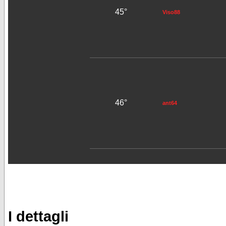
45°
Viso88
46°
ant64
I dettagli