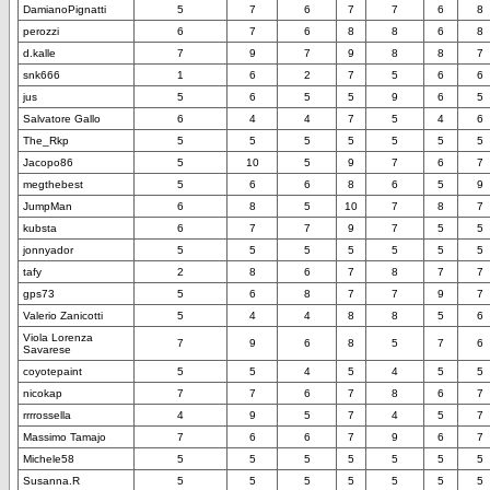
DamianoPignatti
5
7
6
7
7
6
8
perozzi
6
7
6
8
8
6
8
d.kalle
7
9
7
9
8
8
7
snk666
1
6
2
7
5
6
6
jus
5
6
5
5
9
6
5
Salvatore Gallo
6
4
4
7
5
4
6
The_Rkp
5
5
5
5
5
5
5
Jacopo86
5
10
5
9
7
6
7
megthebest
5
6
6
8
6
5
9
JumpMan
6
8
5
10
7
8
7
kubsta
6
7
7
9
7
5
5
jonnyador
5
5
5
5
5
5
5
tafy
2
8
6
7
8
7
7
gps73
5
6
8
7
7
9
7
Valerio Zanicotti
5
4
4
8
8
5
6
Viola Lorenza
7
9
6
8
5
7
6
Savarese
coyotepaint
5
5
4
5
4
5
5
nicokap
7
7
6
7
8
6
7
rrrrossella
4
9
5
7
4
5
7
Massimo Tamajo
7
6
6
7
9
6
7
Michele58
5
5
5
5
5
5
5
Susanna.R
5
5
5
5
5
5
5