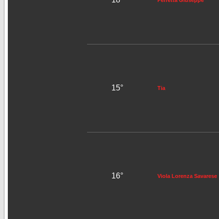
Perretta Giuseppe
15°
Tia
16°
Viola Lorenza Savarese