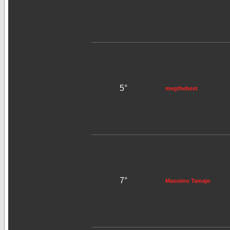
5°
megthebest
7°
Massimo Tamajo