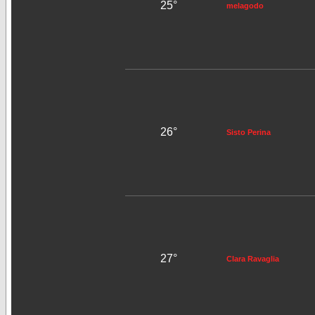
25°
melagodo
26°
Sisto Perina
27°
Clara Ravaglia