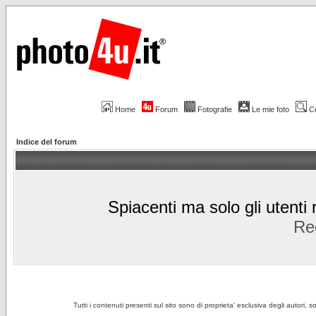
Home
Forum
Fotografie
Le mie foto
C
Indice del forum
Spiacenti ma solo gli utenti 
Reg
Tutti i contenuti presenti sul sito sono di proprieta' esclusiva degli autori, 