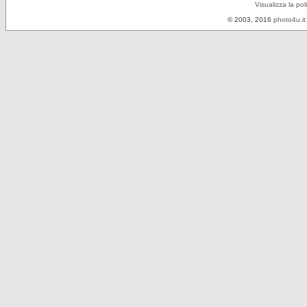
Visualizza la pol
© 2003, 2016
photo4u.it