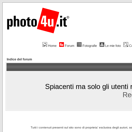
Home
Forum
Fotografie
Le mie foto
C
Indice del forum
Spiacenti ma solo gli utenti 
Reg
Tutti i contenuti presenti sul sito sono di proprieta' esclusiva degli autori, 