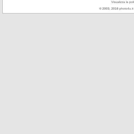
Visualizza la pol
© 2003, 2016
photo4u.it