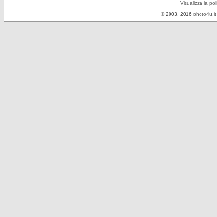
Visualizza la pol
© 2003, 2016
photo4u.it