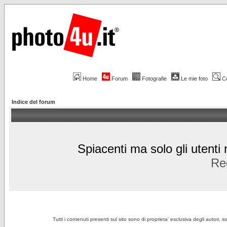
Home
Forum
Fotografie
Le mie foto
C
Indice del forum
Spiacenti ma solo gli utenti 
Reg
Tutti i contenuti presenti sul sito sono di proprieta' esclusiva degli autori, 