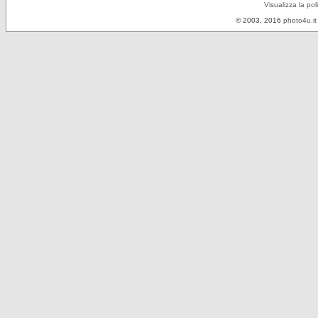
Visualizza la pol
© 2003, 2016
photo4u.it