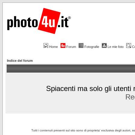
Home
Forum
Fotografie
Le mie foto
C
Indice del forum
Spiacenti ma solo gli utenti 
Reg
Tutti i contenuti presenti sul sito sono di proprieta' esclusiva degli autori, 