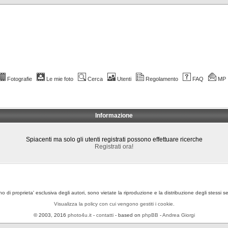
Fotografie
Le mie foto
Cerca
Utenti
Regolamento
FAQ
MP
Informazione
Spiacenti ma solo gli utenti registrati possono effettuare ricerche
Registrati ora!
ono di proprieta' esclusiva degli autori, sono vietate la riproduzione e la distribuzione degli stessi 
Visualizza la policy con cui vengono gestiti i cookie.
© 2003, 2016
photo4u.it
-
contatti
- based on
phpBB
-
Andrea Giorgi