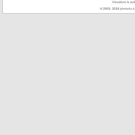
Visualizza la pol
© 2003, 2016
photo4u.it