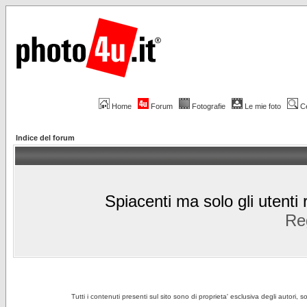
Home
Forum
Fotografie
Le mie foto
C
Indice del forum
Spiacenti ma solo gli utenti 
Reg
Tutti i contenuti presenti sul sito sono di proprieta' esclusiva degli autori, 