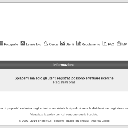
Fotografie
Le mie foto
Cerca
Utenti
Regolamento
FAQ
MP
Informazione
Spiacenti ma solo gli utenti registrati possono effettuare ricerche
Registrati ora!
ono di proprieta' esclusiva degli autori, sono vietate la riproduzione e la distribuzione degli stessi 
Visualizza la policy con cui vengono gestiti i cookie.
© 2003, 2016
photo4u.it
-
contatti
- based on
phpBB
-
Andrea Giorgi