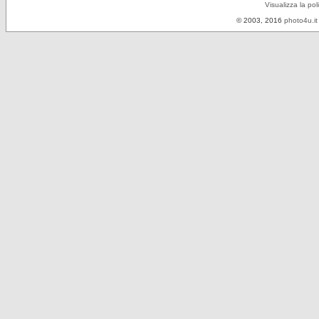
Visualizza la pol
© 2003, 2016
photo4u.it