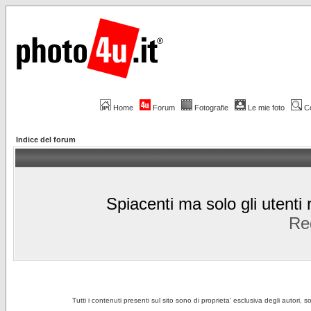
Home
Forum
Fotografie
Le mie foto
C
Indice del forum
Spiacenti ma solo gli utenti 
Reg
Tutti i contenuti presenti sul sito sono di proprieta' esclusiva degli autori, 