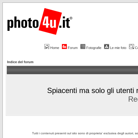
Home
Forum
Fotografie
Le mie foto
C
Indice del forum
Spiacenti ma solo gli utenti 
Reg
Tutti i contenuti presenti sul sito sono di proprieta' esclusiva degli autori, 