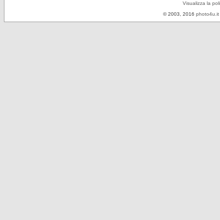
Visualizza la pol
© 2003, 2016
photo4u.it