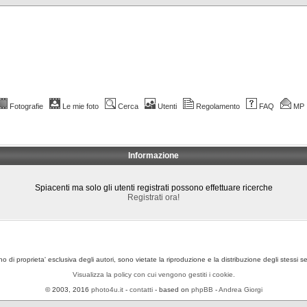
Fotografie
Le mie foto
Cerca
Utenti
Regolamento
FAQ
MP
Informazione
Spiacenti ma solo gli utenti registrati possono effettuare ricerche
Registrati ora!
ono di proprieta' esclusiva degli autori, sono vietate la riproduzione e la distribuzione degli stessi 
Visualizza la policy con cui vengono gestiti i cookie.
© 2003, 2016
photo4u.it
-
contatti
- based on
phpBB
-
Andrea Giorgi