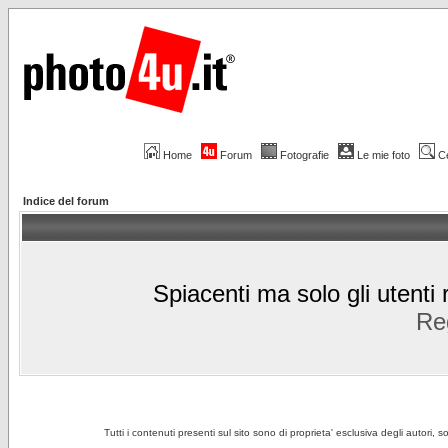
Home
Forum
Fotografie
Le mie foto
C
Indice del forum
Spiacenti ma solo gli utenti 
Reg
Tutti i contenuti presenti sul sito sono di proprieta' esclusiva degli autori, 