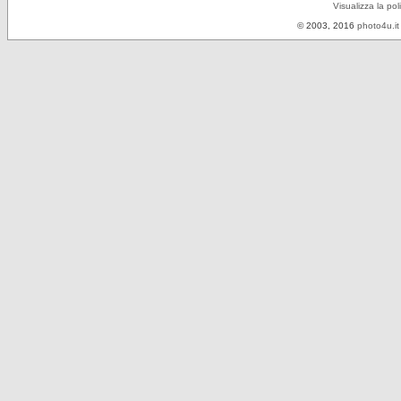
Visualizza la pol
© 2003, 2016
photo4u.it