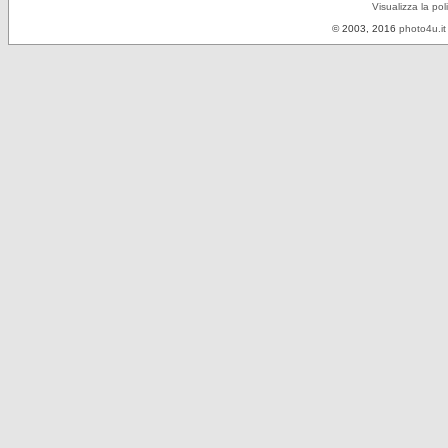
Visualizza la pol
© 2003, 2016
photo4u.it