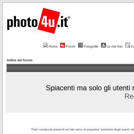
Home
Forum
Fotografie
Le mie foto
C
Indice del forum
Spiacenti ma solo gli utenti 
Reg
Tutti i contenuti presenti sul sito sono di proprieta' esclusiva degli autori, 