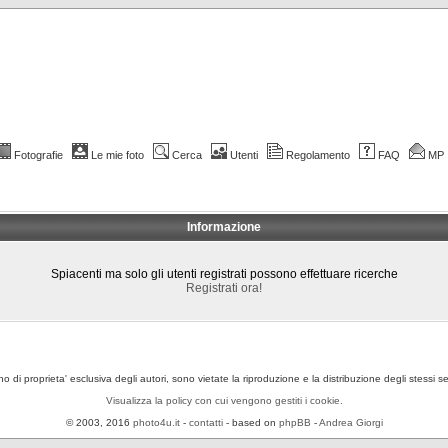
Fotografie
Le mie foto
Cerca
Utenti
Regolamento
FAQ
MP
Informazione
Spiacenti ma solo gli utenti registrati possono effettuare ricerche
Registrati ora!
ono di proprieta' esclusiva degli autori, sono vietate la riproduzione e la distribuzione degli stessi 
Visualizza la policy con cui vengono gestiti i cookie.
© 2003, 2016
photo4u.it
-
contatti
- based on
phpBB
-
Andrea Giorgi