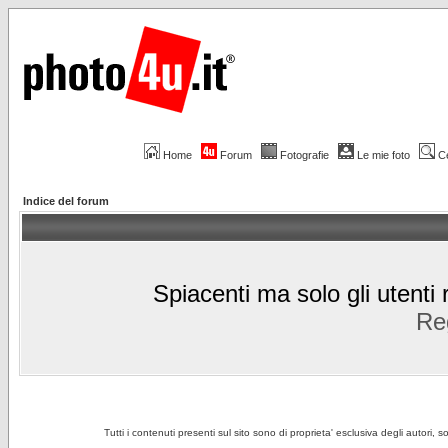
Home
Forum
Fotografie
Le mie foto
C
Indice del forum
Spiacenti ma solo gli utenti 
Reg
Tutti i contenuti presenti sul sito sono di proprieta' esclusiva degli autori, 