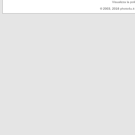
Visualizza la pol
© 2003, 2016
photo4u.it