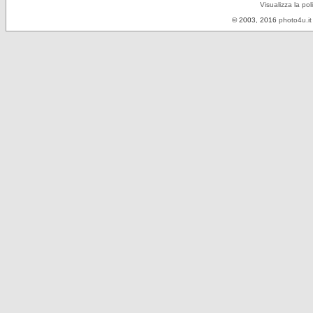
Visualizza la pol
© 2003, 2016
photo4u.it