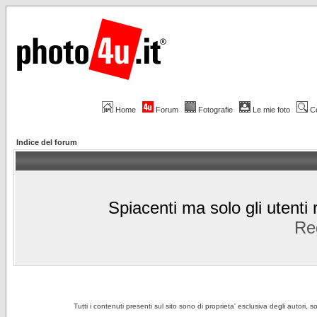
Home
Forum
Fotografie
Le mie foto
C
Indice del forum
Spiacenti ma solo gli utenti 
Reg
Tutti i contenuti presenti sul sito sono di proprieta' esclusiva degli autori, 