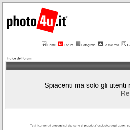
Home
Forum
Fotografie
Le mie foto
C
Indice del forum
Spiacenti ma solo gli utenti 
Reg
Tutti i contenuti presenti sul sito sono di proprieta' esclusiva degli autori, 