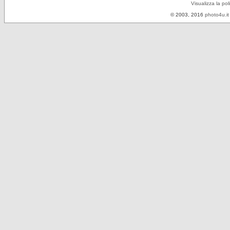
Visualizza la pol
© 2003, 2016
photo4u.it