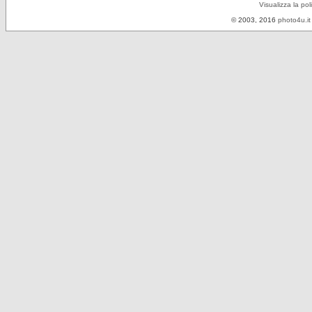
Visualizza la pol
© 2003, 2016
photo4u.it