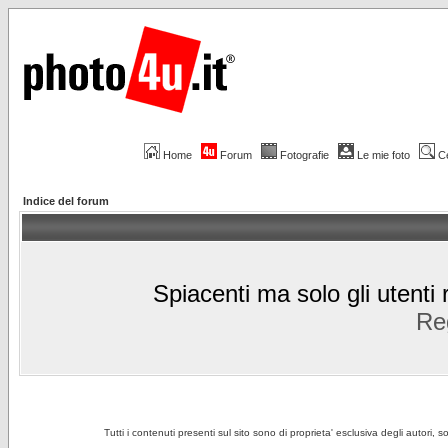
Home
Forum
Fotografie
Le mie foto
C
Indice del forum
Spiacenti ma solo gli utenti 
Reg
Tutti i contenuti presenti sul sito sono di proprieta' esclusiva degli autori, 