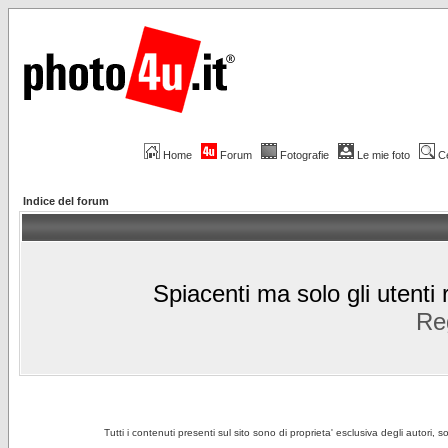
Home
Forum
Fotografie
Le mie foto
C
Indice del forum
Spiacenti ma solo gli utenti 
Reg
Tutti i contenuti presenti sul sito sono di proprieta' esclusiva degli autori, 