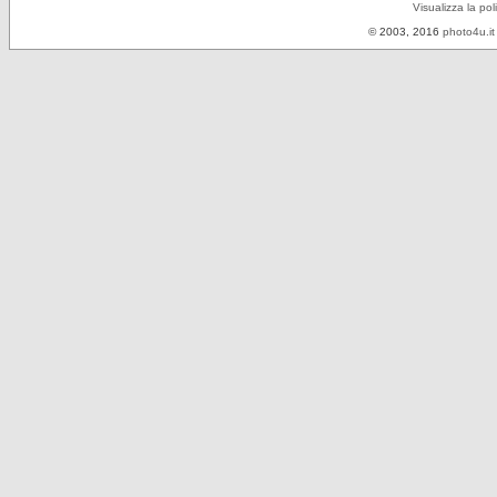
Visualizza la pol
© 2003, 2016
photo4u.it