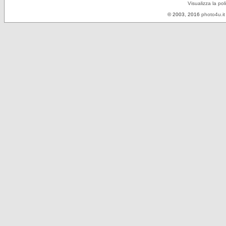
Visualizza la pol
© 2003, 2016
photo4u.it