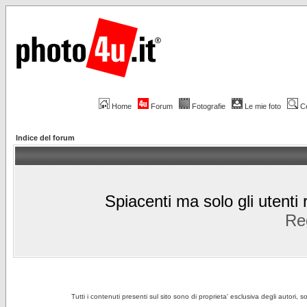
Home
Forum
Fotografie
Le mie foto
C
Indice del forum
Spiacenti ma solo gli utenti 
Reg
Tutti i contenuti presenti sul sito sono di proprieta' esclusiva degli autori, 