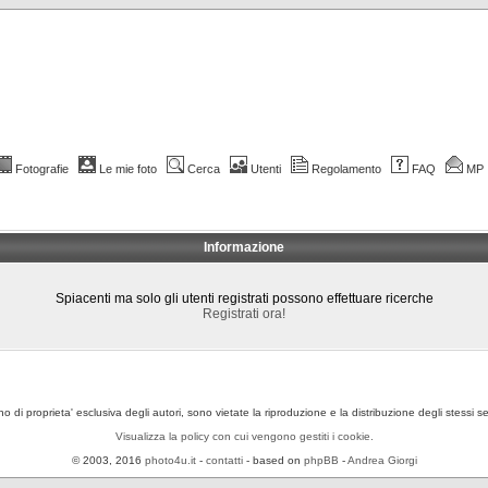
Fotografie
Le mie foto
Cerca
Utenti
Regolamento
FAQ
MP
Informazione
Spiacenti ma solo gli utenti registrati possono effettuare ricerche
Registrati ora!
ono di proprieta' esclusiva degli autori, sono vietate la riproduzione e la distribuzione degli stessi 
Visualizza la policy con cui vengono gestiti i cookie.
© 2003, 2016
photo4u.it
-
contatti
- based on
phpBB
-
Andrea Giorgi