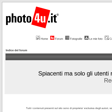
Home
Forum
Fotografie
Le mie foto
C
Indice del forum
Spiacenti ma solo gli utenti 
Reg
Tutti i contenuti presenti sul sito sono di proprieta' esclusiva degli autori, 