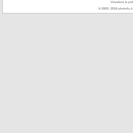
Visualizza la pol
© 2003, 2016
photo4u.it