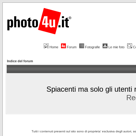
Home
Forum
Fotografie
Le mie foto
C
Indice del forum
Spiacenti ma solo gli utenti 
Reg
Tutti i contenuti presenti sul sito sono di proprieta' esclusiva degli autori, 