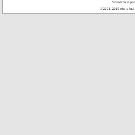
Visualizza la pol
© 2003, 2016
photo4u.it