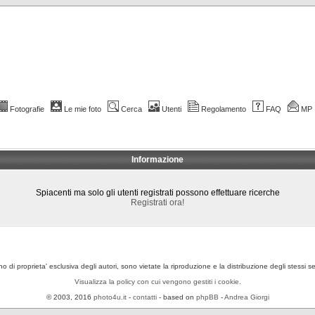
Fotografie
Le mie foto
Cerca
Utenti
Regolamento
FAQ
MP
Informazione
Spiacenti ma solo gli utenti registrati possono effettuare ricerche
Registrati ora!
ono di proprieta' esclusiva degli autori, sono vietate la riproduzione e la distribuzione degli stessi 
Visualizza la policy con cui vengono gestiti i cookie.
© 2003, 2016
photo4u.it
-
contatti
- based on
phpBB
-
Andrea Giorgi