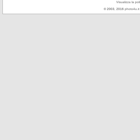
Visualizza la pol
© 2003, 2016
photo4u.it