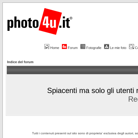
Home
Forum
Fotografie
Le mie foto
C
Indice del forum
Spiacenti ma solo gli utenti 
Reg
Tutti i contenuti presenti sul sito sono di proprieta' esclusiva degli autori, 